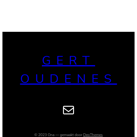
GERT
OUDENES
E-mail
© 2023 Ona — gemaakt door
DeoThemes